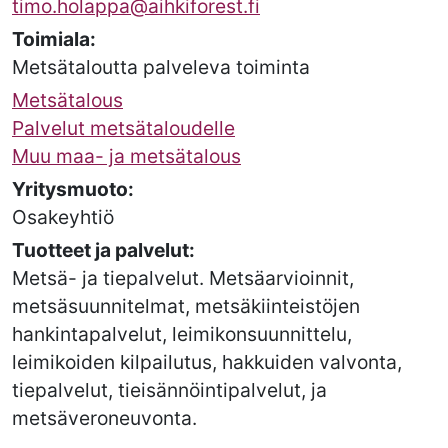
timo.holappa@aihkiforest.fi
Toimiala:
Metsätaloutta palveleva toiminta
Metsätalous
Palvelut metsätaloudelle
Muu maa- ja metsätalous
Yritysmuoto:
Osakeyhtiö
Tuotteet ja palvelut:
Metsä- ja tiepalvelut. Metsäarvioinnit,
metsäsuunnitelmat, metsäkiinteistöjen
hankintapalvelut, leimikonsuunnittelu,
leimikoiden kilpailutus, hakkuiden valvonta,
tiepalvelut, tieisännöintipalvelut, ja
metsäveroneuvonta.