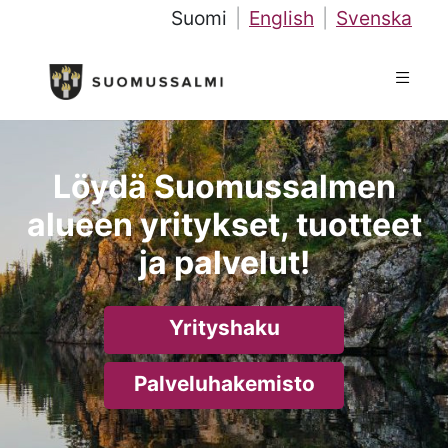
Suomi
|
English
|
Svenska
Löydä Suomussalmen
alueen yritykset, tuotteet
ja palvelut!
Yrityshaku
Palveluhakemisto