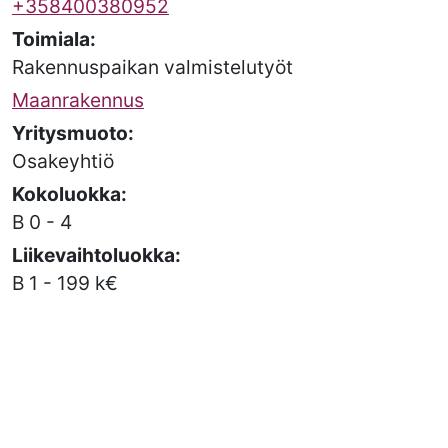
+358400380952
Toimiala:
Rakennuspaikan valmistelutyöt
Maanrakennus
Yritysmuoto:
Osakeyhtiö
Kokoluokka:
B 0 - 4
Liikevaihtoluokka:
B 1 - 199 k€